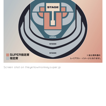
Screen shot on theyellowmonkeysuper.jp