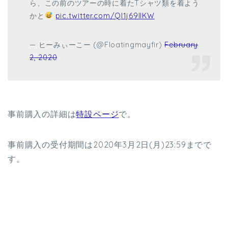
ら、この前のツアーの時に着たTシャツ類を着よう
かと
pic.twitter.com/Ql1j69IlKW
— ヒーみぃーこー (@Floatingmayfir)
February
2, 2020
事前購入の詳細は
特設ページ
で。
事前購入の受付期間は2020年3月2日(月)23:59までで
す。