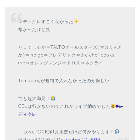
レディクレすごく良かった
寒かったけど笑
りょくしゃか⇒TALTOオールスターズ(マカえんと
か)⇒indigo⇒フレデリック⇒the chef cooks
me⇒オレンジレンジ⇒ドロス⇒ネクライ
Tempalayが規制で入れなかったのが悔しい…
でも超大満足！
CDJは行かないのでこれがライブ納めでした
#レ
ディクレ
— LoveROCK@1月未定だけど何かやります！
(@LoveROCKjp)
December 27, 2019