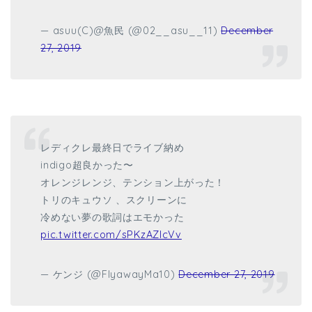
— asuu(C)@魚民 (@02__asu__11)
December
27, 2019
レディクレ最終日でライブ納め
indigo超良かった〜
オレンジレンジ、テンション上がった！
トリのキュウソ 、スクリーンに
冷めない夢の歌詞はエモかった
pic.twitter.com/sPKzAZlcVv
— ケンジ (@FlyawayMa10)
December 27, 2019