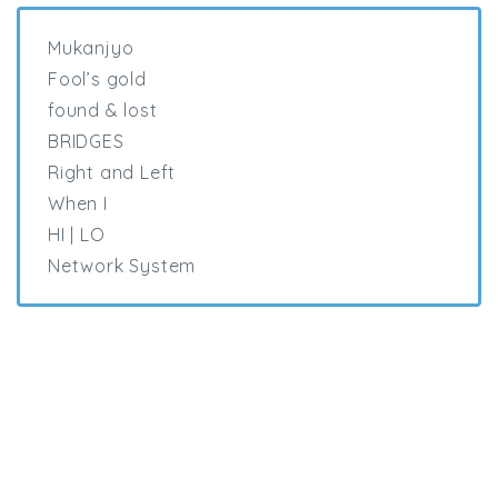
Mukanjyo
Fool’s gold
found & lost
BRIDGES
Right and Left
When I
HI | LO
Network System