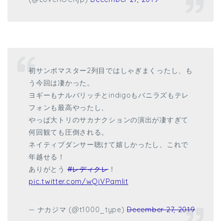
初サンボマスター2列目ではしゃぎまくったし、も
う今回は凄かった。
ヨギーもナルバリッチとindigoもバニラズもテレ
フォンも最高やったし、
やっぱ大トリのサカナクションの演出が凄すぎて
何回観ても圧倒される。
ネイティブダンサー聴けて嬉しかったし、これで
年越せる！
ありがとう
#レディクレ
！
pic.twitter.com/wQiVPqmlit
— ナカジマ (@t1000_type)
December 27, 2019