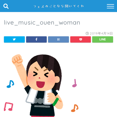
live_music_ouen_woman
2019年4月14日